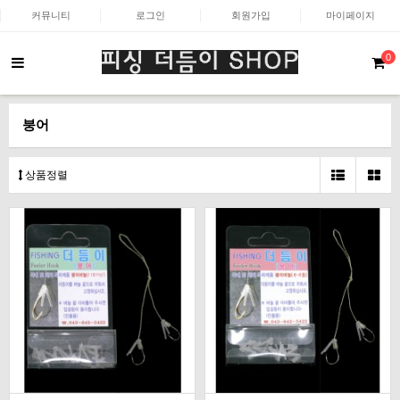
커뮤니티
로그인
회원가입
마이페이지
0
붕어
상품정렬