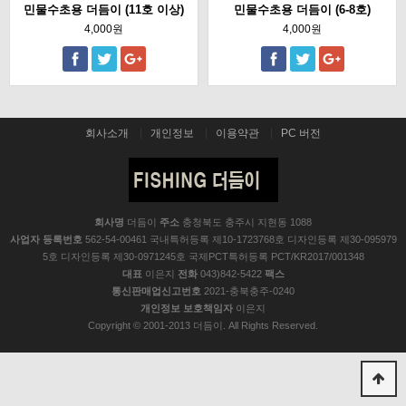
민물수초용 더듬이 (11호 이상)
민물수초용 더듬이 (6-8호)
4,000원
4,000원
회사소개
개인정보
이용약관
PC 버전
회사명
더듬이
주소
충청북도 충주시 지현동 1088
사업자 등록번호
562-54-00461 국내특허등록 제10-1723768호 디자인등록 제30-095979
5호 디자인등록 제30-0971245호 국제PCT특허등록 PCT/KR2017/001348
대표
이은지
전화
043)842-5422
팩스
통신판매업신고번호
2021-충북충주-0240
개인정보 보호책임자
이은지
Copyright © 2001-2013 더듬이. All Rights Reserved.