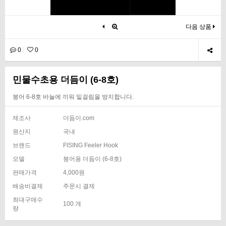
다음 상품
0
0
민물수초용 더듬이 (6-8호)
붕어 6-8호 바늘에 끼워 밑걸림을 방지합니다.
제조사
더듬이.com
원산지
국내
브랜드
FISING Feeler Hook
모델
붕어용 더듬이 (6-8호)
판매가격
4,000원
배송비결제
주문시 결제
최대구매수
100 개
량