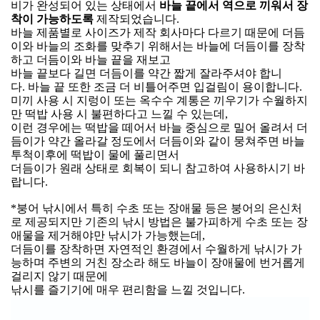
비가 완성되어 있는 상태에서
바늘 끝에서 역으로 끼워서 장
착이 가능하도록
제작되었습니다
.
바늘 제품별로 사이즈가 제작 회사마다 다르기 때문에 더듬
이와 바늘의 조화를 맞추기 위해서는 바늘에 더듬이를 장착
하고 더듬이와 바늘 끝을 재보고
바늘 끝보다 길면 더듬이를 약간 짧게 잘라주셔야 합니
다
.
바늘 끝 또한 조금 더 비틀어주면 입걸림이 용이합니다
.
미끼 사용 시 지렁이 또는 옥수수 계통은 끼우기가 수월하지
만 떡밥 사용 시 불편하다고 느낄 수 있는데
,
이런 경우에는 떡밥을 떼어서 바늘 중심으로 밀어 올려서 더
듬이가 약간 올라갈 정도에서 더듬이와 같이 뭉쳐주면 바늘
투척이후에 떡밥이 물에 풀리면서
더듬이가 원래 상태로 회복이 되니 참고하여 사용하시기 바
랍니다
.
*
붕어 낚시에서 특히 수초 또는 장애물 등은 붕어의
은신처
로 제공되지만 기존의 낚시 방법은 불가피하게 수초 또는 장
애물을 제거해야만 낚시가 가능했는데
,
더듬이를 장착하면 자연적인 환경에서 수월하게 낚시가 가
능하며 주변의 거친 장소라 해도 바늘이 장애물에 번거롭게
걸리지 않기 때문에
낚시를 즐기기에 매우 편리함을 느낄 것입니다
.