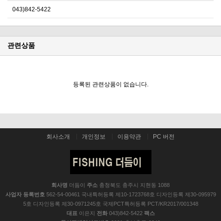
043)842-5422
관련상품
등록된 관련상품이 없습니다.
회사소개
개인정보
이용약관
PC 버전
회사명
더듬이
주소
충청북도 충주시 지현동 1088
사업자 등록번호
562-54-00461 국내특허등록 제10-1723768호 디자인등록 제30-095979
5호 디자인등록 제30-0971245호 국제PCT특허등록 PCT/KR2017/001348
대표
이은지
전화
043)842-5422
팩스