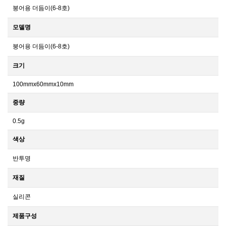
붕어용 더듬이(6-8호)
모델명
붕어용 더듬이(6-8호)
크기
100mmx60mmx10mm
중량
0.5g
색상
반투명
재질
실리콘
제품구성