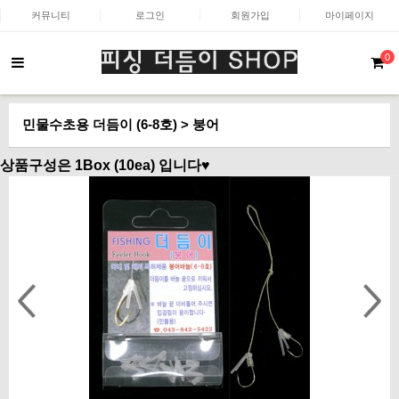
커뮤니티
로그인
회원가입
마이페이지
0
민물수초용 더듬이 (6-8호) > 붕어
상품구성은 1Box (10ea) 입니다♥