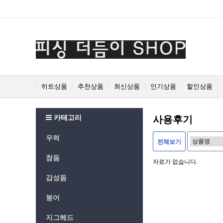
Prev
Next
히트상품
추천상품
최신상품
인기상품
할인상품
카테고리
사용후기
우럭
전체보기
참돔
자료가 없습니다.
감성돔
붕어
지그헤드