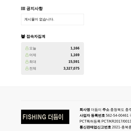
공지사항
게시물이 없습니다.
접속자집계
오늘
1,166
어제
1,169
최대
15,591
전체
3,327,075
회사명
더듬이
주소
충청북도 충주
사업자 등록번호
562-54-004
PCT특허등록 PCT/KR2017/001
통신판매업신고번호
2021-충북충