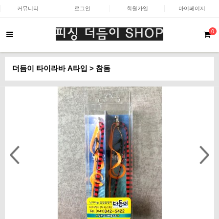
커뮤니티
로그인
회원가입
마이페이지
0
더듬이 타이라바 A타입 > 참돔