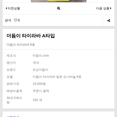
이전상품
다음 상품
0
0
더듬이 타이라바 A타입
더듬이 타이라바 8호
제조사
더듬이.com
원산지
국내
브랜드
피싱더듬이
모델
더듬이 타이라바 일본 오너바늘 8호
판매가격
10,000원
배송비결제
주문시 결제
최대구매수
100 개
량