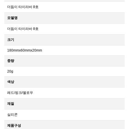
더듬이 타이라바 8호
모델명
더듬이 타이라바 8호
크기
180mmx60mmx20mm
중량
20g
색상
레드/핑크/옐로우
재질
실리콘
제품구성