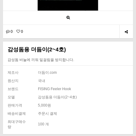
0
0
감성돔용 더듬이(2~4호)
감성돔 바늘에 끼워 밑걸림을 방지합니다.
제조사
더듬이.com
원산지
국내
브랜드
FISING Feeler Hook
모델
감성돔용 더듬이(2~4호)
판매가격
5,000원
배송비결제
주문시 결제
최대구매수
100 개
량