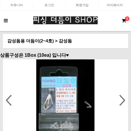
커뮤니티
로그인
회원가입
마이페이지
0
감성돔용 더듬이(2~4호) > 감성돔
상품구성은 1Box (10ea) 입니다♥