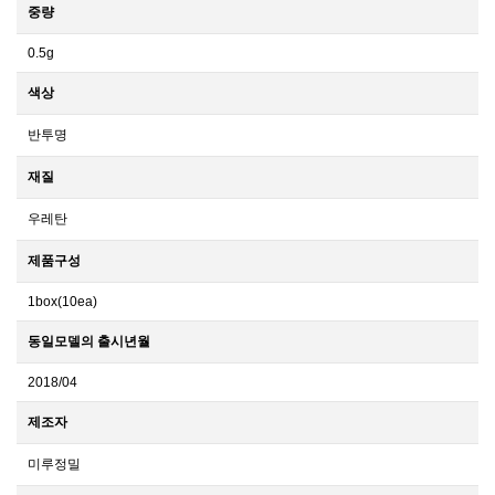
중량
0.5g
색상
반투명
재질
우레탄
제품구성
1box(10ea)
동일모델의 출시년월
2018/04
제조자
미루정밀