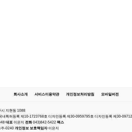
회사소개
서비스이용약관
개인정보처리방침
모바일버전
시 지현동 1088
61 국내특허등록 제10-1723768호 디자인등록 제30-0959795호 디자인등록 제30-0971
348
대표
이은지
전화
043)842-5422
팩스
주-0240
개인정보 보호책임자
이은지