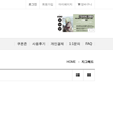
로그인
회원가입
마이페이지
장바구니
쿠폰존
사용후기
개인결제
1:1문의
FAQ
HOME
지그헤드