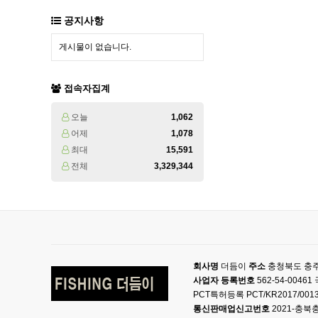
공지사항
게시물이 없습니다.
접속자집계
오늘
1,062
어제
1,078
최대
15,591
전체
3,329,344
회사명
더듬이
주소
충청북도 충주
사업자 등록번호
562-54-004
PCT특허등록 PCT/KR2017/001
통신판매업신고번호
2021-충북충