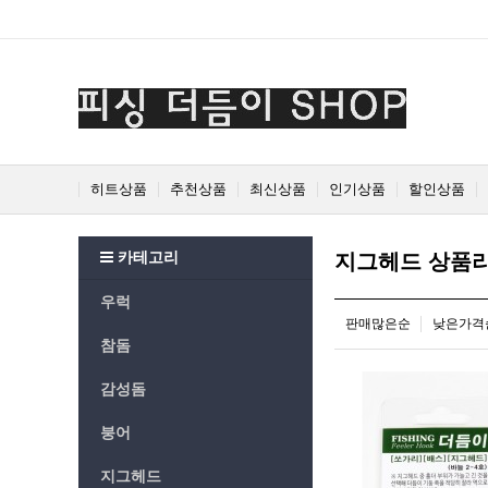
Prev
Next
히트상품
추천상품
최신상품
인기상품
할인상품
카테고리
지그헤드 상품
우럭
판매많은순
낮은가격
참돔
감성돔
붕어
지그헤드