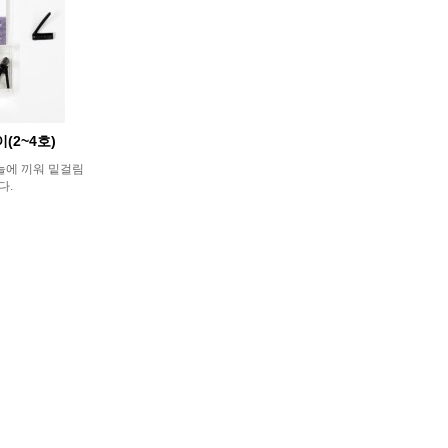
(2~4호)
늘에 끼워 밑걸림
다.