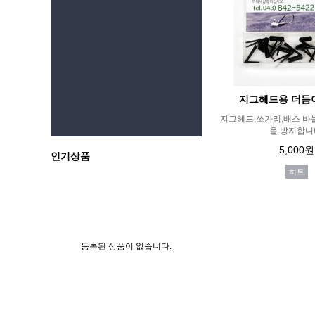
지그헤드용 더듬이
지그헤드,쏘가리,배스 바
을 방지합니
5,000원
인기상품
히트
등록된 상품이 없습니다.