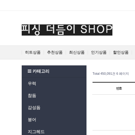
Prev
Next
히트상품
추천상품
최신상품
인기상품
할인상품
카테고리
Total 450,091건
6 페이지
우럭
번호
참돔
감성돔
붕어
지그헤드