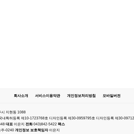
회사소개
서비스이용약관
개인정보처리방침
모바일버전
시 지현동 1088
61 국내특허등록 제10-1723768호 디자인등록 제30-0959795호 디자인등록 제30-0971
348
대표
이은지
전화
043)842-5422
팩스
주-0240
개인정보 보호책임자
이은지