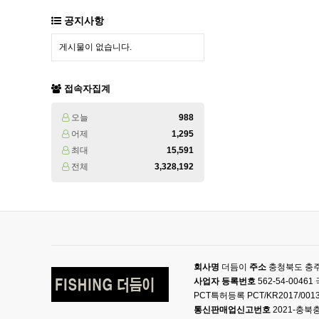
공지사항
게시물이 없습니다.
접속자집계
오늘
988
어제
1,295
최대
15,591
전체
3,328,192
회사명
더듬이
주소
충청북도 충주
사업자 등록번호
562-54-004
PCT특허등록 PCT/KR2017/001
통신판매업신고번호
2021-충북충