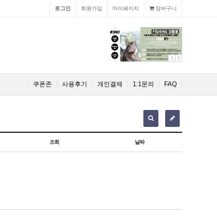
로그인
회원가입
마이페이지
장바구니
쿠폰존
사용후기
개인결제
1:1문의
FAQ
조회
날짜