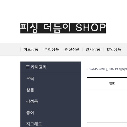
Prev
Next
히트상품
추천상품
최신상품
인기상품
할인상품
카테고리
Total 450,091건
28719 페이
우럭
번호
참돔
감성돔
붕어
지그헤드