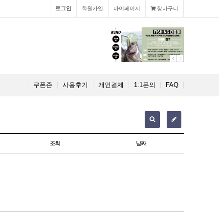
로그인
회원가입
마이페이지
장바구니
쿠폰존
사용후기
개인결제
1:1문의
FAQ
조회
날짜