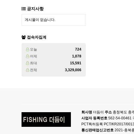
공지사항
게시물이 없습니다.
접속자집계
오늘
724
어제
1,078
최대
15,591
전체
3,329,006
회사명
더듬이
주소
충청북도 충주
사업자 등록번호
562-54-004
PCT특허등록 PCT/KR2017/001
통신판매업신고번호
2021-충북충