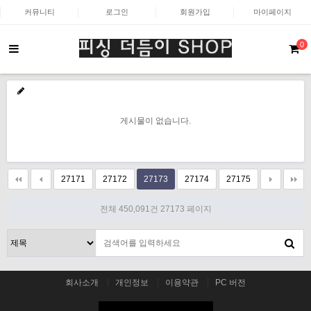
커뮤니티
로그인
회원가입
마이페이지
0
게시물이 없습니다.
27171
27172
27173
27174
27175
전체 450,091건
27173 페이지
회사소개
개인정보
이용약관
PC 버전