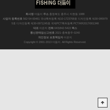
회사명
더듬이
주소
충청북도 충주시 지현동 1088
사업자 등록번호
562-54-00461 국내특허등록 제10-1723768호 디자인등록 제30-095979
5호 디자인등록 제30-0971245호 국제PCT특허등록 PCT/KR2017/001348
대표
이은지
전화
043)842-5422
팩스
통신판매업신고번호
2021-충북충주-0240
개인정보 보호책임자
이은지
Copyright © 2001-2013 더듬이. All Rights Reserved.