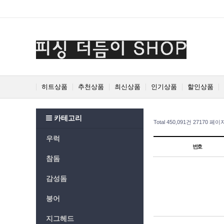
Prev
Next
히트상품
추천상품
최신상품
인기상품
할인상품
카테고리
Total 450,091건
27170 페이
우럭
번호
참돔
감성돔
붕어
지그헤드