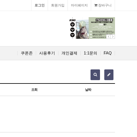
로그인
회원가입
마이페이지
장바구니
쿠폰존
사용후기
개인결제
1:1문의
FAQ
조회
날짜