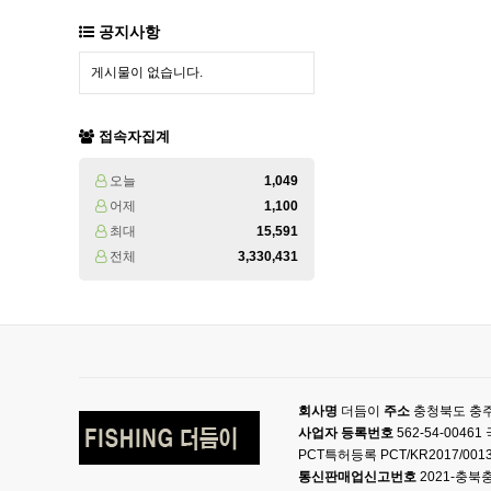
공지사항
게시물이 없습니다.
접속자집계
오늘
1,049
어제
1,100
최대
15,591
전체
3,330,431
회사명
더듬이
주소
충청북도 충주
사업자 등록번호
562-54-004
PCT특허등록 PCT/KR2017/001
통신판매업신고번호
2021-충북충