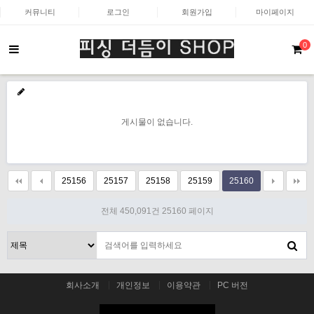
커뮤니티
로그인
회원가입
마이페이지
0
게시물이 없습니다.
25156
25157
25158
25159
25160
전체 450,091건
25160 페이지
회사소개
개인정보
이용약관
PC 버전