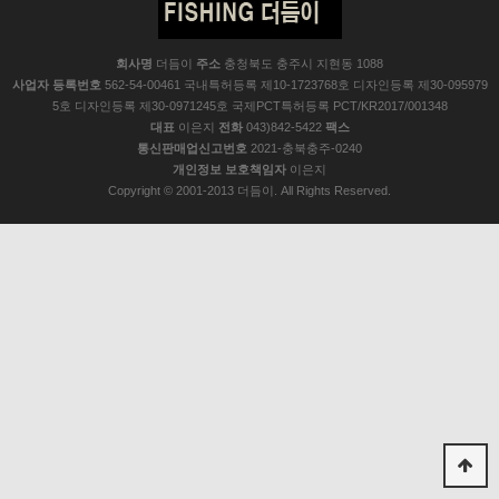
회사명
더듬이
주소
충청북도 충주시 지현동 1088
사업자 등록번호
562-54-00461 국내특허등록 제10-1723768호 디자인등록 제30-095979
5호 디자인등록 제30-0971245호 국제PCT특허등록 PCT/KR2017/001348
대표
이은지
전화
043)842-5422
팩스
통신판매업신고번호
2021-충북충주-0240
개인정보 보호책임자
이은지
Copyright © 2001-2013 더듬이. All Rights Reserved.