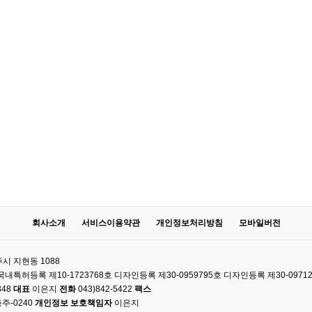
회사소개
서비스이용약관
개인정보처리방침
모바일버전
시 지현동 1088
61 국내특허등록 제10-1723768호 디자인등록 제30-0959795호 디자인등록 제30-0971
348
대표
이은지
전화
043)842-5422
팩스
주-0240
개인정보 보호책임자
이은지