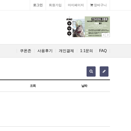
로그인
회원가입
마이페이지
장바구니
쿠폰존
사용후기
개인결제
1:1문의
FAQ
조회
날짜