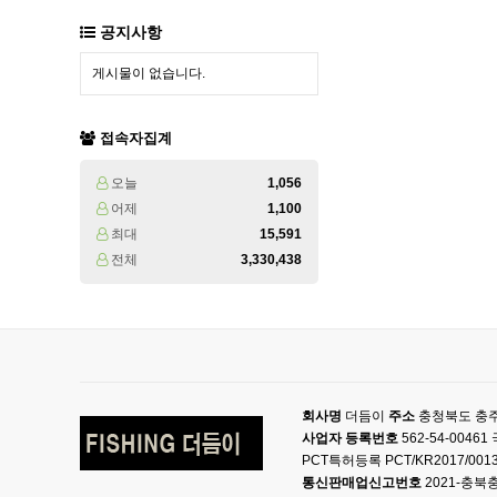
공지사항
게시물이 없습니다.
접속자집계
오늘
1,056
어제
1,100
최대
15,591
전체
3,330,438
회사명
더듬이
주소
충청북도 충주
사업자 등록번호
562-54-004
PCT특허등록 PCT/KR2017/001
통신판매업신고번호
2021-충북충