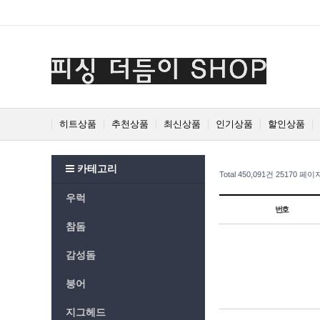
Prev
Next
히트상품
추천상품
최신상품
인기상품
할인상품
카테고리
Total 450,091건
25170 페이
우럭
번호
참돔
감성돔
붕어
지그헤드