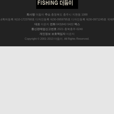
회사명
더듬이
주소
충청북도 충주시 지현동 1088
 국내특허등록 제10-1723768호 디자인등록 제30-0959795호 디자인등록 제30-0971245호 국제P
대표
이은지
전화
043)842-5422
팩스
통신판매업신고번호
2021-충북충주-0240
개인정보 보호책임자
이은지
Copyright © 2001-2013 더듬이. All Rights Reserved.