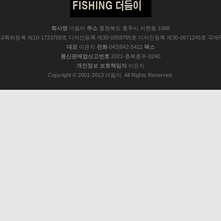
회사명
더듬이
주소
충청북도 충주시 지현동 1088
 국내특허등록 제10-1723768호 디자인등록 제30-0959795호 디자인등록 제30-0971245호 국제P
대표
이은지
전화
043)842-5422
팩스
통신판매업신고번호
2021-충북충주-0240
개인정보 보호책임자
이은지
Copyright © 2001-2013 더듬이. All Rights Reserved.