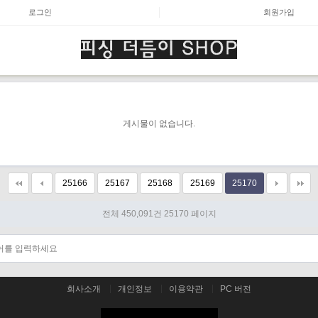
로그인
회원가입
게시물이 없습니다.
25166
25167
25168
25169
25170
전체 450,091건
25170 페이지
회사소개
개인정보
이용약관
PC 버전